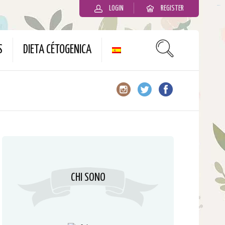
LOGIN
REGISTER
slot gacor
S
DIETA CÉTOGENICA
CHI SONO