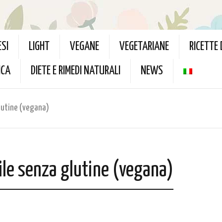
ESI
LIGHT
VEGANE
VEGETARIANE
RICETTE
ICA
DIETE E RIMEDI NATURALI
NEWS
glutine (vegana)
acile senza glutine (vegana)