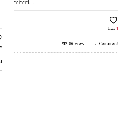
minuti....
Like
1
66 Views
Comment
e
t
O