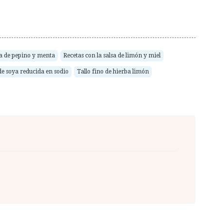
a de pepino y menta
Recetas con la salsa de limón y miel
de soya reducida en sodio
Tallo fino de hierba limón