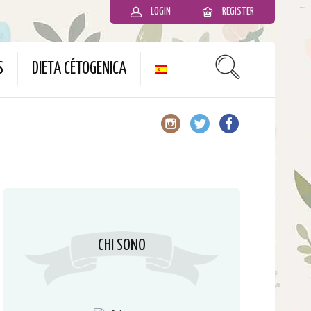
LOGIN
REGISTER
slot gacor
S
DIETA CÉTOGENICA
CHI SONO