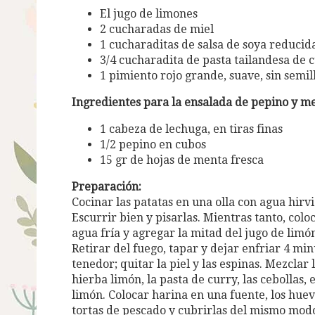
El jugo de limones
2 cucharadas de miel
1 cucharaditas de salsa de soya reducid
3/4 cucharadita de pasta tailandesa de 
1 pimiento rojo grande, suave, sin semil
Ingredientes para la ensalada de pepino y m
1 cabeza de lechuga, en tiras finas
1/2 pepino en cubos
15 gr de hojas de menta fresca
Preparación:
Cocinar las patatas en una olla con agua hirv
Escurrir bien y pisarlas. Mientras tanto, colo
agua fría y agregar la mitad del jugo de limón
Retirar del fuego, tapar y dejar enfriar 4 mi
tenedor; quitar la piel y las espinas. Mezclar
hierba limón, la pasta de curry, las cebollas, el
limón. Colocar harina en una fuente, los huev
tortas de pescado y cubrirlas del mismo modo; 