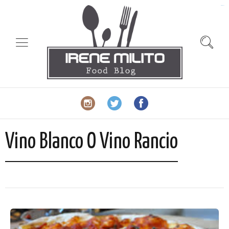
slot gacor
Vino Blanco O Vino Rancio