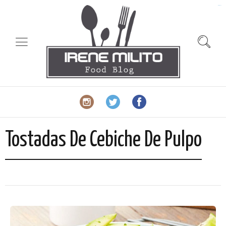
slot gacor
Tostadas De Cebiche De Pulpo