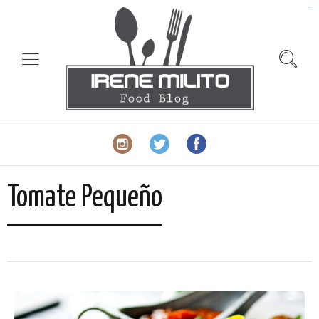
slot gacor
Tomate Pequeño