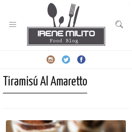
slot gacor
Tiramisú Al Amaretto