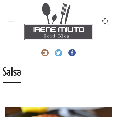
slot gacor
Salsa