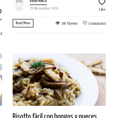
Irene Milito
20 November 2018
Like
e
Read More
38 Views
Comment
t
Risotto fácil con hongos y nueces