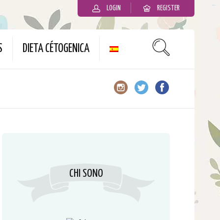
LOGIN
REGISTER
slot gacor
S
DIETA CÉTOGENICA
CHI SONO