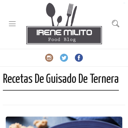
slot gacor
Recetas De Guisado De Ternera