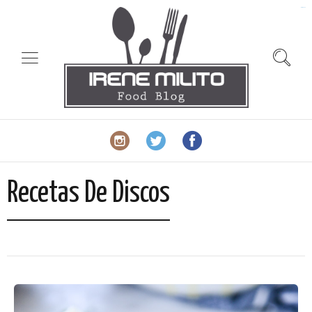
slot gacor
Recetas De Discos