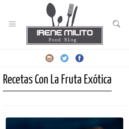
slot gacor
Recetas Con La Fruta Exótica