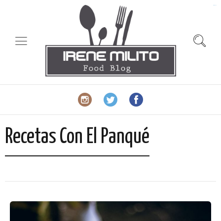
slot gacor
Recetas Con El Panqué