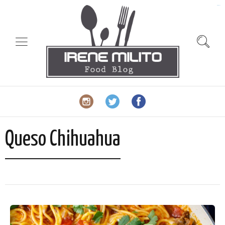
slot gacor
Queso Chihuahua