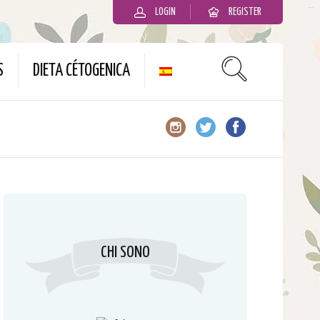
LOGIN
REGISTER
slot gacor
S
DIETA CÉTOGENICA
CHI SONO