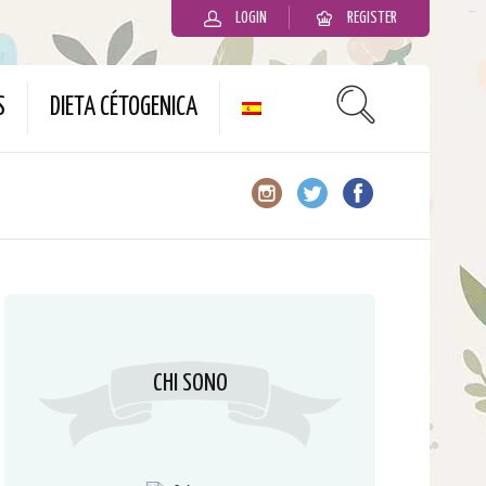
LOGIN
REGISTER
slot gacor
S
DIETA CÉTOGENICA
CHI SONO