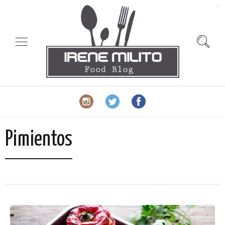
slot gacor
Pimientos