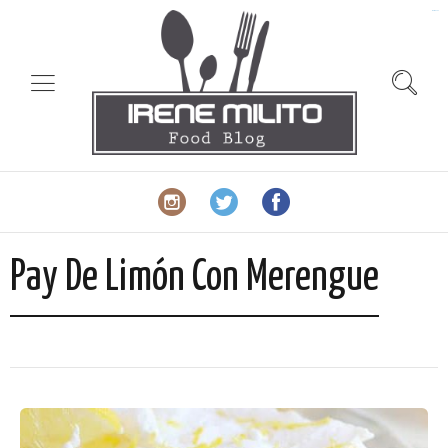
slot gacor
Pay De Limón Con Merengue