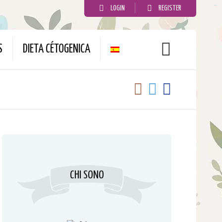
LOGIN
REGISTER
slot gacor
S
DIETA CÉTOGENICA
CHI SONO