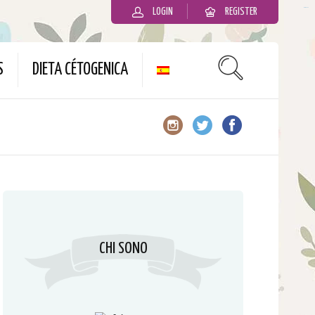
LOGIN
REGISTER
slot gacor
S
DIETA CÉTOGENICA
CHI SONO