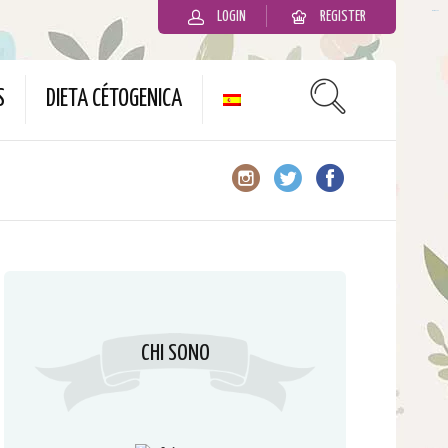
LOGIN
REGISTER
slot gacor
S
DIETA CÉTOGENICA
CHI SONO