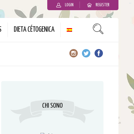
LOGIN
REGISTER
slot gacor
S
DIETA CÉTOGENICA
CHI SONO