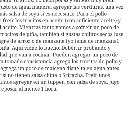
añadir tu arroz. Lo incorporas y salteas muy bien.
 gusto de igual manera, agregar las verduras, una vez
ás salsa de soya si es necesario. Para el pollo
reír los trocitos en aceite (con suficiente aceite) y
 aceite. Mientras tanto vamos a sofreír un poco de
ocitos de piña, también si gustas chilitos secos (use
agre de arroz o de manzana (yo tenía de manzana),
piña. Aquí viene lo bueno. Deben ir probando y
idad que van a cocinar. Pueden agregar un poco de
a tomado consistencia agrega los trocitos de pollo y
o agrega un poco de maicena disuelta en agua antes
si no tienen salsa china o Sriracha. Freír unos
 fritos agregar en un tupper, con salsa de soya, jugo
 reposar al menos 1 hora.