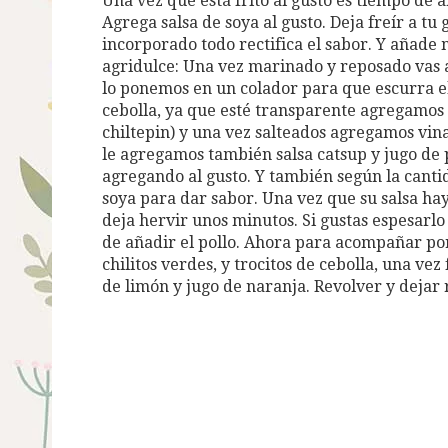
Una vez que está frito al gusto es tiempo de 
Agrega salsa de soya al gusto. Deja freír a tu
incorporado todo rectifica el sabor. Y añade m
agridulce: Una vez marinado y reposado vas a f
lo ponemos en un colador para que escurra el
cebolla, ya que esté transparente agregamos tr
chiltepin) y una vez salteados agregamos vin
le agregamos también salsa catsup y jugo de 
agregando al gusto. Y también según la cant
soya para dar sabor. Una vez que su salsa hay
deja hervir unos minutos. Si gustas espesarl
de añadir el pollo. Ahora para acompañar por 
chilitos verdes, y trocitos de cebolla, una vez
de limón y jugo de naranja. Revolver y dejar