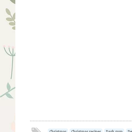
Christmas
Christmas recipes
Dark rum
De