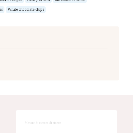
es
White chocolate chips
Motore di ricerca di ricette