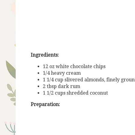
Ingredients:
12 oz white chocolate chips
1/4 heavy cream
1 1/4 cup slivered almonds, finely grou
2 tbsp dark rum
1 1/2 cups shredded coconut
Preparation: