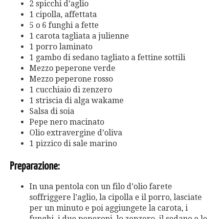
2 spicchi d’aglio
1 cipolla, affettata
5 o 6 funghi a fette
1 carota tagliata a julienne
1 porro laminato
1 gambo di sedano tagliato a fettine sottili
Mezzo peperone verde
Mezzo peperone rosso
1 cucchiaio di zenzero
1 striscia di alga wakame
Salsa di soia
Pepe nero macinato
Olio extravergine d’oliva
1 pizzico di sale marino
Preparazione:
In una pentola con un filo d’olio farete
soffriggere l’aglio, la cipolla e il porro, lasciate
per un minuto e poi aggiungete la carota, i
funghi, i due peperoni, lo zenzero, il sedano e le