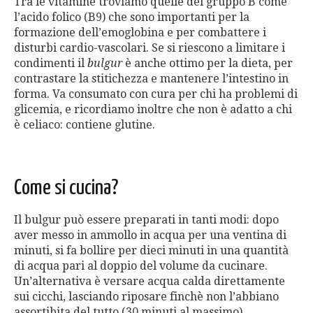
Tra le vitamine troviamo quelle del gruppo B come
l’acido folico (B9) che sono importanti per la
formazione dell’emoglobina e per combattere i
disturbi cardio-vascolari. Se si riescono a limitare i
condimenti il
bulgur
è anche ottimo per la dieta, per
contrastare la stitichezza e mantenere l’intestino in
forma. Va consumato con cura per chi ha problemi di
glicemia, e ricordiamo inoltre che non è adatto a chi
è celiaco: contiene glutine.
Come si cucina?
Il bulgur può essere preparati in tanti modi: dopo
aver messo in ammollo in acqua per una ventina di
minuti, si fa bollire per dieci minuti in una quantità
di acqua pari al doppio del volume da cucinare.
Un’alternativa è versare acqua calda direttamente
sui cicchi, lasciando riposare finchè non l’abbiano
assortibita del tutto (30 minuti al massimo).