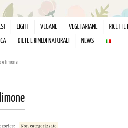
ESI
LIGHT
VEGANE
VEGETARIANE
RICETTE
ICA
DIETE E RIMEDI NATURALI
NEWS
o e limone
 limone
egories:
Non categorizzato