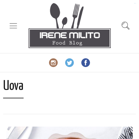
slot gacor
Uova