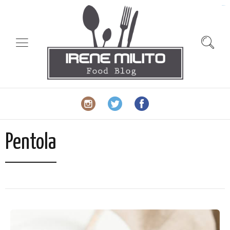
slot gacor
Pentola