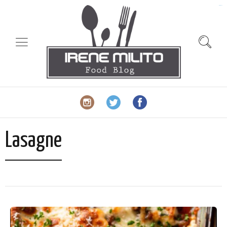
slot gacor
Lasagne