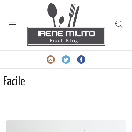
slot gacor
Facile