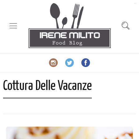
slot gacor
Cottura Delle Vacanze