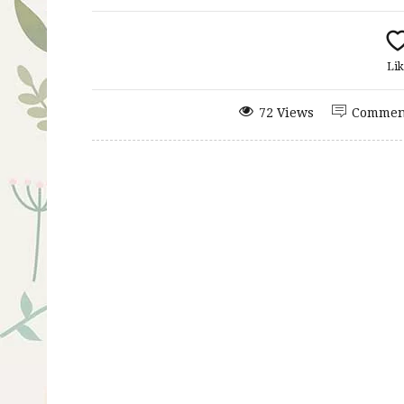
Lik
72 Views
Commen