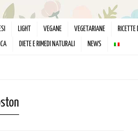
ESI
LIGHT
VEGANE
VEGETARIANE
RICETTE
ICA
DIETE E RIMEDI NATURALI
NEWS
oston