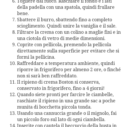
Togliere dal fuoco. Raschiare il fondo e i lati
della padella con una spatola, quindi frullare
bene.
Sbattere il burro, sbattendo fino a completo
scioglimento. Quindi unire la vaniglia e il sale.
Filtrare la crema con un colino a maglie fini e in
una ciotola di vetro di medie dimensioni.
Coprite con pellicola, premendo la pellicola
direttamente sulla superficie per evitare che si
formi la pellicina.
Raffreddare a temperatura ambiente, quindi
riporre in frigorifero per almeno 2 ore, o finché
non si sarà ben raffreddato.
Il ripieno di crema Boston si conserva,
conservato in frigorifero, fino a 4 giorni!
Quando siete pronti per farcire le ciambelle,
raschiate il ripieno in una grande sac a poche
munita di bocchetta piccola tonda.
Usando una cannuccia grande o il mignolo, fai
un piccolo foro sul lato di ogni ciambella.
Inserite con cautela il beccuccio della busta in