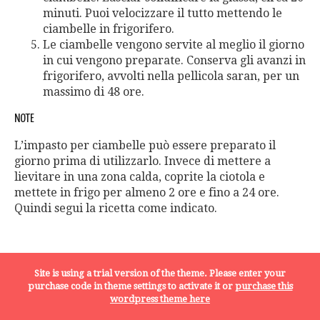
minuti. Puoi velocizzare il tutto mettendo le
ciambelle in frigorifero.
Le ciambelle vengono servite al meglio il giorno
in cui vengono preparate. Conserva gli avanzi in
frigorifero, avvolti nella pellicola saran, per un
massimo di 48 ore.
NOTE
L’impasto per ciambelle può essere preparato il
giorno prima di utilizzarlo. Invece di mettere a
lievitare in una zona calda, coprite la ciotola e
mettete in frigo per almeno 2 ore e fino a 24 ore.
Quindi segui la ricetta come indicato.
Visited 72 times, 1 visit(s) today
Site is using a trial version of the theme. Please enter your
POTREBBE INTERESSARTI
purchase code in theme settings to activate it or
purchase this
wordpress theme here