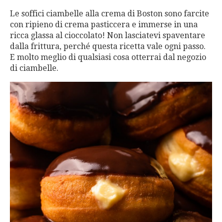
Le soffici ciambelle alla crema di Boston sono farcite
con ripieno di crema pasticcera e immerse in una
ricca glassa al cioccolato! Non lasciatevi spaventare
dalla frittura, perché questa ricetta vale ogni passo.
E molto meglio di qualsiasi cosa otterrai dal negozio
di ciambelle.