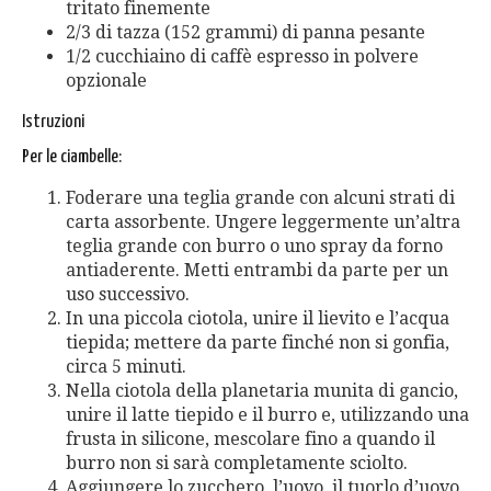
tritato finemente
2/3 di tazza (152 grammi) di panna pesante
1/2 cucchiaino di caffè espresso in polvere
opzionale
Istruzioni
Per le ciambelle:
Foderare una teglia grande con alcuni strati di
carta assorbente. Ungere leggermente un’altra
teglia grande con burro o uno spray da forno
antiaderente. Metti entrambi da parte per un
uso successivo.
In una piccola ciotola, unire il lievito e l’acqua
tiepida; mettere da parte finché non si gonfia,
circa 5 minuti.
Nella ciotola della planetaria munita di gancio,
unire il latte tiepido e il burro e, utilizzando una
frusta in silicone, mescolare fino a quando il
burro non si sarà completamente sciolto.
Aggiungere lo zucchero, l’uovo, il tuorlo d’uovo,