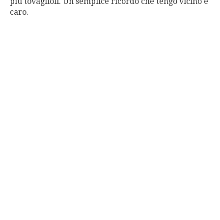
più tovaglioli. Un semplice ricordo che tengo vicino e
caro.