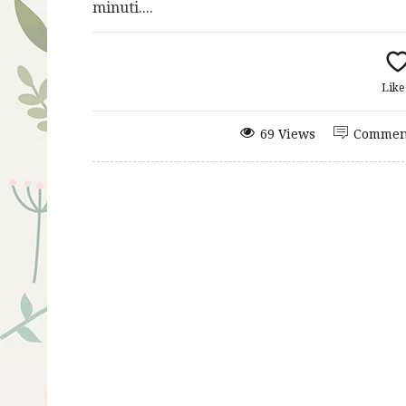
minuti....
Lik
69 Views
Commen