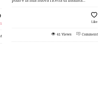
pollo è la mia nuova ricetta di insalata...
Like
e
1
41 Views
Comment
t