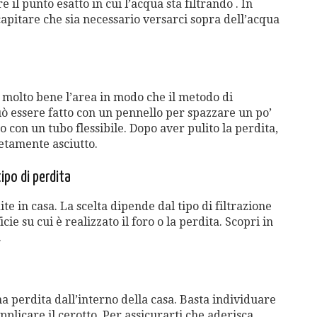
 il punto esatto in cui l’acqua sta filtrando . In
 capitare che sia necessario versarci sopra dell’acqua
e molto bene l’area in modo che il metodo di
ò essere fatto con un pennello per spazzare un po’
o con un tubo flessibile. Dopo aver pulito la perdita,
etamente asciutto.
tipo di perdita
te in casa. La scelta dipende dal tipo di filtrazione
cie su cui è realizzato il foro o la perdita. Scopri in
.
 perdita dall’interno della casa. Basta individuare
applicare il cerotto. Per assicurarti che aderisca