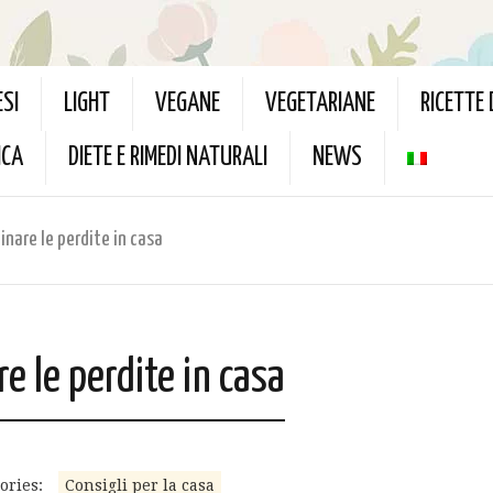
ESI
LIGHT
VEGANE
VEGETARIANE
RICETTE
ICA
DIETE E RIMEDI NATURALI
NEWS
nare le perdite in casa
e le perdite in casa
ories:
Consigli per la casa