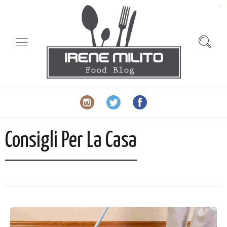
slot gacor
Consigli Per La Casa