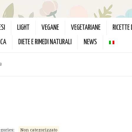
ESI
LIGHT
VEGANE
VEGETARIANE
RICETTE
ICA
DIETE E RIMEDI NATURALI
NEWS
a
gories:
Non categorizzato