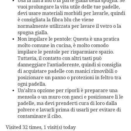
Usa la fibra blu o la parte gialla della spugna: Se
vuoi prolungare la vita utile delle tue padelle,
devi usare materiali morbidi per lavarle, quindi
è consigliata la fibra blu che viene
normalmente utilizzata per lavare il vetro o la
spugna gialla.
Non impilare le pentole: Questa è una pratica
molto comune in cucina, è molto comodo
impilare le pentole per risparmiare spazio.
Tuttavia, il contatto con altri tasti può
danneggiare l’antiaderente, quindi si consiglia
di acquistare padelle con manici rimovibili o
posizionare un panno o protezioni in feltro tra
ogni padella.
Un’altra opzione per riporli è preparare una
mensola o un muro con ganci e posizionare lì le
padelle, ma devi prenderti cura di loro dalla
polvere e lavarli prima di usarli per evitare di
contaminare il cibo.
Visited 32 times, 1 visit(s) today