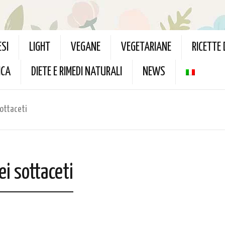
ESI
LIGHT
VEGANE
VEGETARIANE
RICETTE
ICA
DIETE E RIMEDI NATURALI
NEWS
sottaceti
ei sottaceti