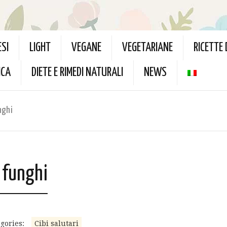
ESI
LIGHT
VEGANE
VEGETARIANE
RICETTE
ICA
DIETE E RIMEDI NATURALI
NEWS
nghi
i funghi
gories:
Cibi salutari