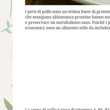
I petti di pollo sono un’ottima fonte di protein
che mangiano abbastanza proteine ​​hanno ma
e preservare un metabolismo sano. Poiché i pe
economici, sono un alimento utile da includer
La carne di pollo è ricca di vitamine A, B6, B