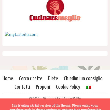
Home
Cerca ricette
Diete
Chiedimi un consiglio
Contatti
Proponi
Cookie Policy
© 2017 | Di proprietà di Irene Milito
Site is using a trial version of the theme. Please enter your
purchase code in theme settings to activate it or
purchase this