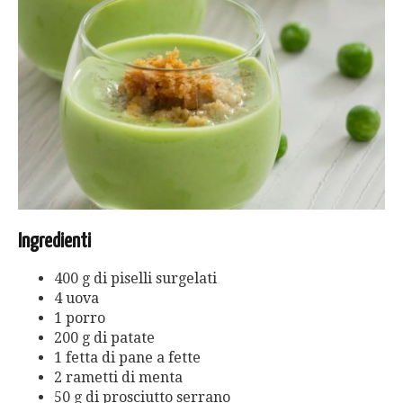
Ingredienti
400 g di piselli surgelati
4 uova
1 porro
200 g di patate
1 fetta di pane a fette
2 rametti di menta
50 g di prosciutto serrano