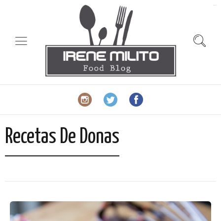
slot gacor
Recetas De Donas