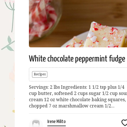
White chocolate peppermint fudge
Recipes
Servings: 2 lbs Ingredients: 1 1/2 tsp plus 1/4
cup butter, softened 2 cups sugar 1/2 cup sou
cream 12 oz white chocolate baking squares,
chopped 7 oz marshmallow cream 1/2...
Irene Milito