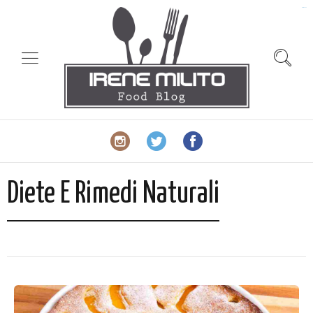
slot gacor
Diete E Rimedi Naturali