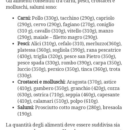
Gli alimenti consentiti tra carni, pesci, crostacei e
molluschi, salumi sono:
Carni:
Pollo (330g), tacchino (290g), capriolo
(290g), cervo (290g), fagiano (270g), coniglio
(310 g), cavallo (310g), vitello (310g), manzo
(290g), maiale – filetto magro (290g).
Pesci:
Alici (310g), cefalo (310), merluzzo(360g),
platessa (360g), sogliola (390g), rana pescatrice
(430g), triglia (320g), pesce san Pietro (350g),
pesce spada (330g), rombo (390g), carpa (350g),
luccio (350g), persico (350g), tinca (360g), trota
(330g).
Crostacei e molluschi:
Aragosta (370g), astice
(410g), gambero (350g), granchio (420g), cozza
(630g), ostrica (710g), seppia (460g), capesante
(410g), calamari (510g), polpo (610g).
Salumi:
Prosciutto cotto magro (280g), bresaola
(190g).
La quantità degli alimenti deve essere suddivisa sia