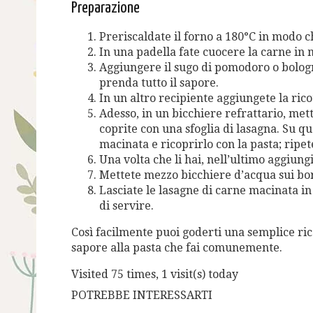
Preparazione
Preriscaldate il forno a 180°C in modo c
In una padella fate cuocere la carne in
Aggiungere il sugo di pomodoro o bologn
prenda tutto il sapore.
In un altro recipiente aggiungete la ricot
Adesso, in un bicchiere refrattario, met
coprite con una sfoglia di lasagna. Su q
macinata e ricoprirlo con la pasta; ripete
Una volta che li hai, nell’ultimo aggiung
Mettete mezzo bicchiere d’acqua sui bord
Lasciate le lasagne di carne macinata in
di servire.
Così facilmente puoi goderti una semplice ri
sapore alla pasta che fai comunemente.
Visited 75 times, 1 visit(s) today
POTREBBE INTERESSARTI