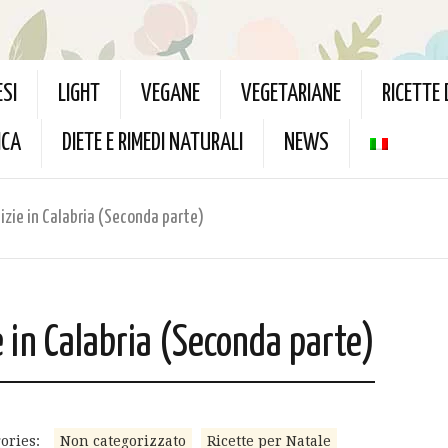
ESI
LIGHT
VEGANE
VEGETARIANE
RICETTE
ICA
DIETE E RIMEDI NATURALI
NEWS
alizie in Calabria (Seconda parte)
ie in Calabria (Seconda parte)
ories:
Non categorizzato
Ricette per Natale