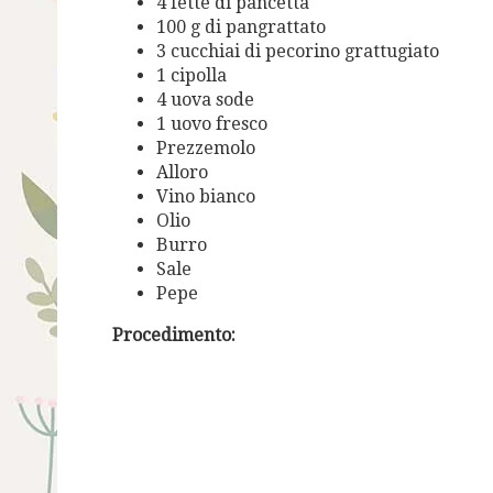
4 fette di pancetta
100 g di pangrattato
3 cucchiai di pecorino grattugiato
1 cipolla
4 uova sode
1 uovo fresco
Prezzemolo
Alloro
Vino bianco
Olio
Burro
Sale
Pepe
Procedimento: