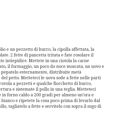
io e un pezzetto di burro, la cipolla affettata, la
late. 2 fette di pancetta tritata e fate rosolare il
ate intiepidire. Mettete in una ciotola la carne
tato, il formaggio, un poco do noce moscata, un uovo e
o e pepatelo esternamente, distribuite metà
e del petto. Metteteci le uova sode a fette nelle parti
 provola a pezzetti e qualche fiocchetto di burro,
ertura e sistemate il pollo in una teglia. Metteteci
te in forno caldo a 200 gradi per almeno un’ora e
bianco e ripetete la cosa poco prima di levarlo dal
llo, tagliatelo a fette e servitelo con sopra il sugo di