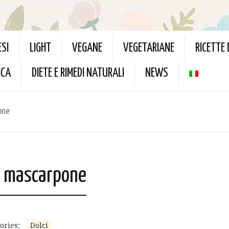
ESI
LIGHT
VEGANE
VEGETARIANE
RICETTE
ICA
DIETE E RIMEDI NATURALI
NEWS
one
 e mascarpone
ories:
Dolci