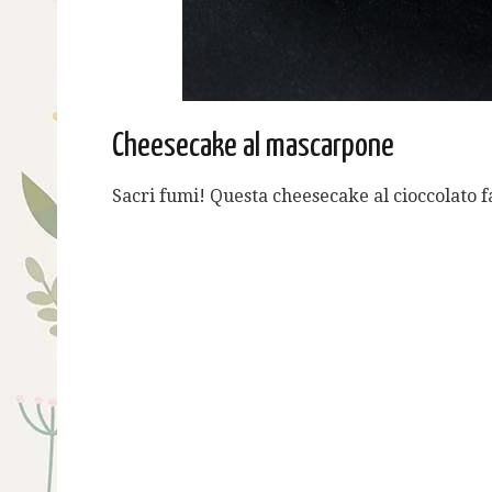
Cheesecake al mascarpone
Sacri fumi! Questa cheesecake al cioccolato 